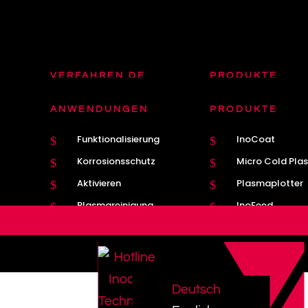
VERFAHREN DE
PRODUKTE
Plasmatron DE
Plasmatron Bre
$
$
ANWENDUNGEN
PRODUKTE
Plasma
Nahtführung
$
$
Funktionalisierung
InoCoat
$
$
MIG / MAG
Kathodenwechs
$
$
Korrosionsschutz
Micro Cold Pla
$
$
Aktivieren
Plasmaplotter
$
$
Plasmareinigung
InoFeed
$
$
Deutsch