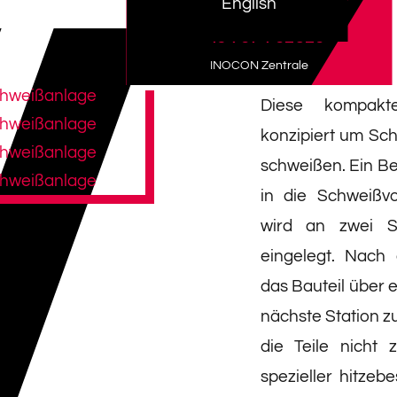
English
+43 7674 62526
INOCON Zentrale
Diese kompakt
konzipiert um Sch
schweißen. Ein Be
in die Schweißvo
wird an zwei S
eingelegt. Nach
das Bauteil über 
nächste Station 
die Teile nicht
spezieller hitzebe