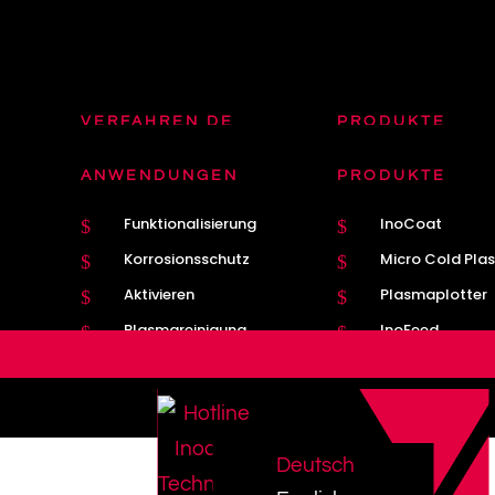
VERFAHREN DE
PRODUKTE
Plasmatron DE
Plasmatron Bre
$
$
ANWENDUNGEN
PRODUKTE
Plasma
Nahtführung
$
$
Funktionalisierung
InoCoat
$
$
MIG / MAG
Kathodenwechs
$
$
Korrosionsschutz
Micro Cold Pla
$
$
Aktivieren
Plasmaplotter
$
$
Plasmareinigung
InoFeed
$
$
Deutsch