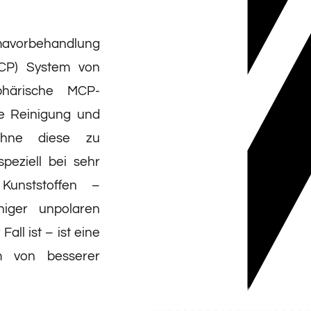
mavorbehandlung
CP) System von
härische MCP-
ve Reinigung und
ohne diese zu
peziell bei sehr
Kunststoffen –
niger unpolaren
all ist – ist eine
rm von besserer