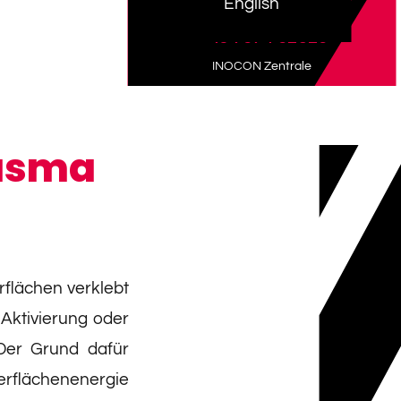
English
+43 7674 62526
INOCON Zentrale
lasma
rflächen verklebt
 Aktivierung oder
 Der Grund dafür
berflächenenergie